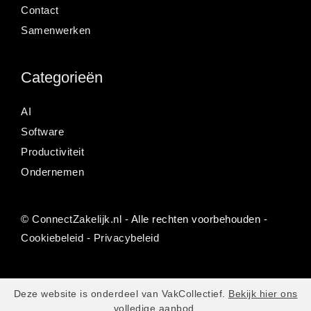
Contact
Samenwerken
Categorieën
AI
Software
Productiviteit
Ondernemen
©
ConnectZakelijk.nl
- Alle rechten voorbehouden -
Cookiebeleid
-
Privacybeleid
Deze website is onderdeel van VakCollectief.
Bekijk hier ons
volledige aanbod.