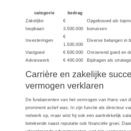
categorie
bedrag
Zakelijke
€
Opgebouwd als topma
loopbaan
3.500.000
bonussen
€
Investeringen
Diverse belangen in b
1.500.000
Vastgoed
€ 600.000
Onroerend goed en d
Advieswerk
€ 400.000
Bijdragen als strateg
Carrière en zakelijke succ
vermogen verklaren
De fundamenten van het vermogen van Hans van den B
prominent actief was. In zijn functie als directeur v
netwerk op, maar wist hij ook een aantrekkelijk salar
betekende naast reputatie ook financiële groei. Daarn