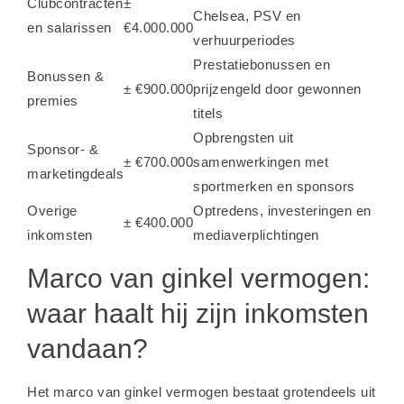
Clubcontracten
±
Chelsea, PSV en
en salarissen
€4.000.000
verhuurperiodes
Prestatiebonussen en
Bonussen &
± €900.000
prijzengeld door gewonnen
premies
titels
Opbrengsten uit
Sponsor- &
± €700.000
samenwerkingen met
marketingdeals
sportmerken en sponsors
Overige
Optredens, investeringen en
± €400.000
inkomsten
mediaverplichtingen
Marco van ginkel vermogen:
waar haalt hij zijn inkomsten
vandaan?
Het
marco van ginkel vermogen
bestaat grotendeels uit