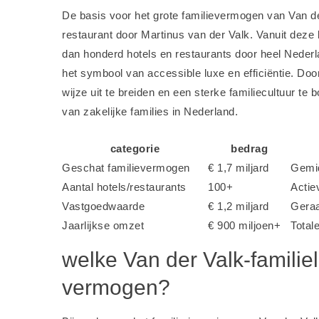
De basis voor het grote familievermogen van Van d
restaurant door Martinus van der Valk. Vanuit deze 
dan honderd hotels en restaurants door heel Nederl
het symbool van accessible luxe en efficiëntie. Do
wijze uit te breiden en een sterke familiecultuur te
van zakelijke families in Nederland.
categorie
bedrag
Geschat familievermogen
€ 1,7 miljard
Gemid
Aantal hotels/restaurants
100+
Actie
Vastgoedwaarde
€ 1,2 miljard
Geraa
Jaarlijkse omzet
€ 900 miljoen+
Total
welke Van der Valk-familie
vermogen?