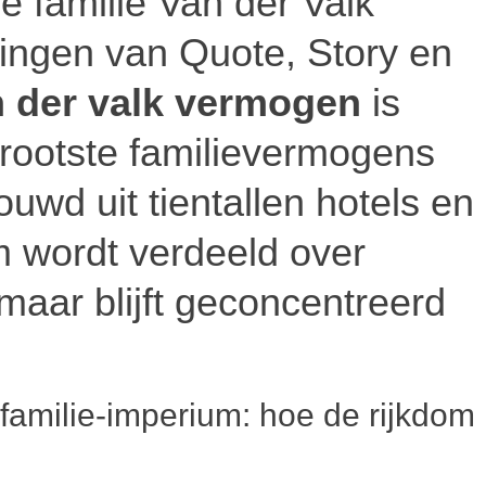
e familie Van der Valk
tingen van Quote, Story en
 der valk vermogen
is
rootste familievermogens
wd uit tientallen hotels en
m wordt verdeeld over
 maar blijft geconcentreerd
familie-imperium: hoe de rijkdom