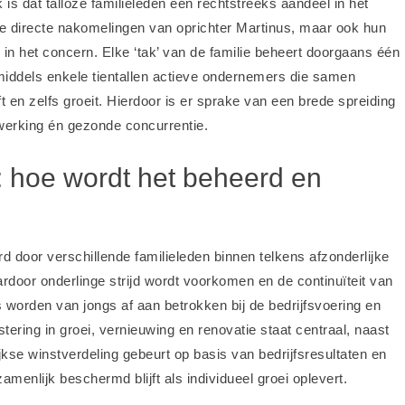
is dat talloze familieleden een rechtstreeks aandeel in het
de directe nakomelingen van oprichter Martinus, maar ook hun
in het concern. Elke ‘tak’ van de familie beheert doorgaans één
inmiddels enkele tientallen actieve ondernemers die samen
ft en zelfs groeit. Hierdoor is er sprake van een brede spreiding
werking én gezonde concurrentie.
: hoe wordt het beheerd en
d door verschillende familieleden binnen telkens afzonderlijke
ardoor onderlinge strijd wordt voorkomen en de continuïteit van
 worden van jongs af aan betrokken bij de bedrijfsvoering en
stering in groei, vernieuwing en renovatie staat centraal, naast
jkse winstverdeling gebeurt op basis van bedrijfsresultaten en
enlijk beschermd blijft als individueel groei oplevert.