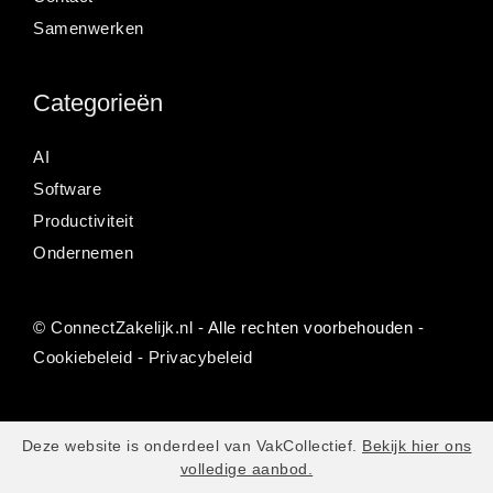
Samenwerken
Categorieën
AI
Software
Productiviteit
Ondernemen
©
ConnectZakelijk.nl
- Alle rechten voorbehouden -
Cookiebeleid
-
Privacybeleid
Deze website is onderdeel van VakCollectief.
Bekijk hier ons
volledige aanbod.