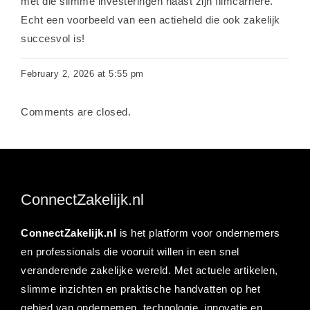
met die slimme investeringen naast zijn filmcarrière.
Echt een voorbeeld van een actieheld die ook zakelijk
succesvol is!
February 2, 2026 at 5:55 pm
Comments are closed.
ConnectZakelijk.nl
ConnectZakelijk.nl
is het platform voor ondernemers
en professionals die vooruit willen in een snel
veranderende zakelijke wereld. Met actuele artikelen,
slimme inzichten en praktische handvatten op het
gebied van ondernemen, technologie, innovatie en