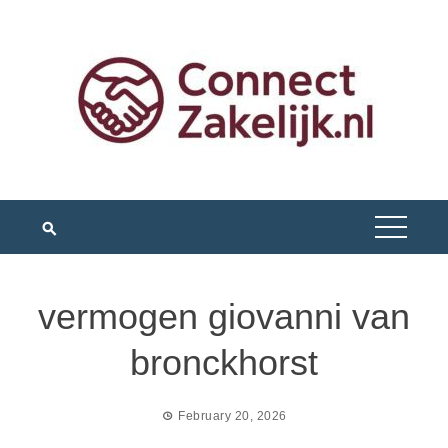
Skip
to
content
vermogen giovanni van
bronckhorst
February 20, 2026