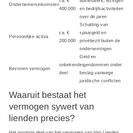
ca. €
advieswerk, lezingen
Ondernemersinkomsten
400.000
en bedrijfsactiviteiten
over de jaren
Schatting van
ca. €
spaargeld en
Persoonlijke activa
200.000
privébezit buiten de
ondernemingen
Geld en
onbekend
eigendommen onder
Bevroren vermogen
deel
beslag vanwege
juridische conflicten
Waaruit bestaat het
vermogen sywert van
lienden precies?
Het grootste deel van het vermogen van Van Lienden