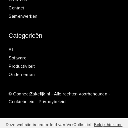
Contact
Samenwerken
Categorieën
AI
Software
Productiviteit
Ondernemen
©
ConnectZakelijk.nl
- Alle rechten voorbehouden -
Cookiebeleid
-
Privacybeleid
Deze website is onderdeel van VakCollectief.
Bekijk hier ons